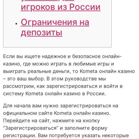
игроков из России
Ограничения на
депозиты
Если вы ищете надежное и безопасное онлайн-
казино, где можно играть в любимые игры и
выиграть реальные деньги, то Kometa онлайн казино
– это ваш выбор. В этом руководстве мы
рассмотрим, как зарегистрироваться и войти в
систему Kometa онлайн казино в России.
Для начала вам нужно зарегистрироваться на
официальном сайте Kometa онлайн казино.
Перейдите на сайт, нажмите на кнопку
“Зарегистрироваться” и заполните форму
регистрации. Вам потребуется указать некоторые