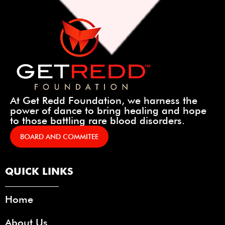
At Get Redd Foundation, we harness the
power of dance to bring healing and hope
to those battling rare blood disorders.
BOARD AND COMMITEE
QUICK LINKS
Home
About Us