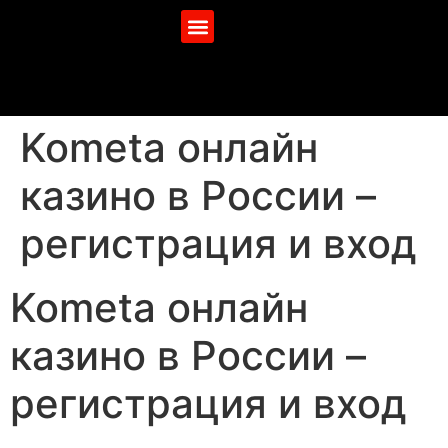
Kometa онлайн
казино в России –
регистрация и вход
Kometa онлайн
казино в России –
регистрация и вход