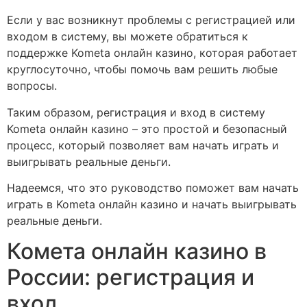
Если у вас возникнут проблемы с регистрацией или
входом в систему, вы можете обратиться к
поддержке Kometa онлайн казино, которая работает
круглосуточно, чтобы помочь вам решить любые
вопросы.
Таким образом, регистрация и вход в систему
Kometa онлайн казино – это простой и безопасный
процесс, который позволяет вам начать играть и
выигрывать реальные деньги.
Надеемся, что это руководство поможет вам начать
играть в Kometa онлайн казино и начать выигрывать
реальные деньги.
Комета онлайн казино в
России: регистрация и
вход