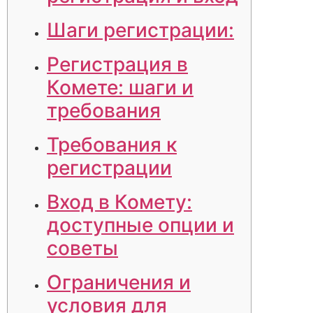
Шаги регистрации:
Регистрация в
Комете: шаги и
требования
Требования к
регистрации
Вход в Комету:
доступные опции и
советы
Ограничения и
условия для