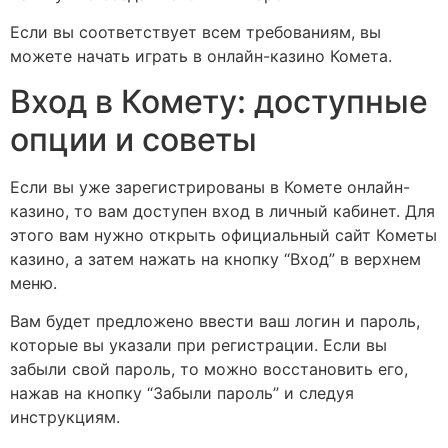
Если вы соответствует всем требованиям, вы
можете начать играть в онлайн-казино Комета.
Вход в Комету: доступные
опции и советы
Если вы уже зарегистрированы в Комете онлайн-
казино, то вам доступен вход в личный кабинет. Для
этого вам нужно открыть официальный сайт Кометы
казино, а затем нажать на кнопку “Вход” в верхнем
меню.
Вам будет предложено ввести ваш логин и пароль,
которые вы указали при регистрации. Если вы
забыли свой пароль, то можно восстановить его,
нажав на кнопку “Забыли пароль” и следуя
инструкциям.