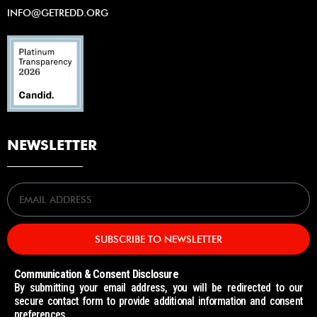
INFO@GETREDD.ORG
NEWSLETTER
SUBSCRIBE TO NEWSLETTER
Communication & Consent Disclosure
By submitting your email address, you will be redirected to our
secure contact form to provide additional information and consent
preferences.