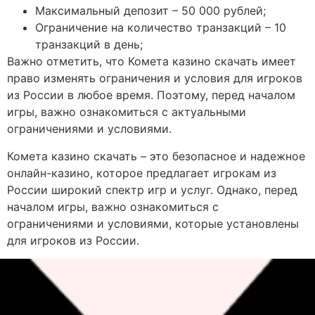
Максимальный депозит – 50 000 рублей;
Ограничение на количество транзакций – 10
транзакций в день;
Важно отметить, что Комета казино скачать имеет
право изменять ограничения и условия для игроков
из России в любое время. Поэтому, перед началом
игры, важно ознакомиться с актуальными
ограничениями и условиями.
Комета казино скачать – это безопасное и надежное
онлайн-казино, которое предлагает игрокам из
России широкий спектр игр и услуг. Однако, перед
началом игры, важно ознакомиться с
ограничениями и условиями, которые установлены
для игроков из России.