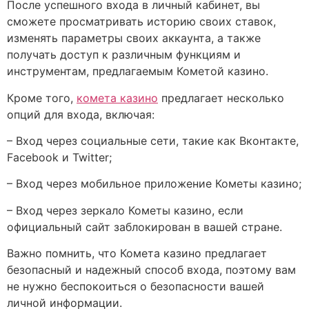
После успешного входа в личный кабинет, вы
сможете просматривать историю своих ставок,
изменять параметры своих аккаунта, а также
получать доступ к различным функциям и
инструментам, предлагаемым Кометой казино.
Кроме того,
комета казино
предлагает несколько
опций для входа, включая:
– Вход через социальные сети, такие как Вконтакте,
Facebook и Twitter;
– Вход через мобильное приложение Кометы казино;
– Вход через зеркало Кометы казино, если
официальный сайт заблокирован в вашей стране.
Важно помнить, что Комета казино предлагает
безопасный и надежный способ входа, поэтому вам
не нужно беспокоиться о безопасности вашей
личной информации.